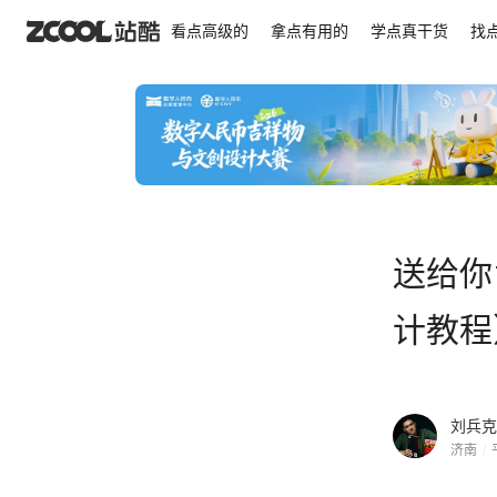
送给你150000种字体设计方法（刘兵克字体设计教
看点高级的
拿点有用的
学点真干货
找
送给你
计教程
刘兵克
济南
/