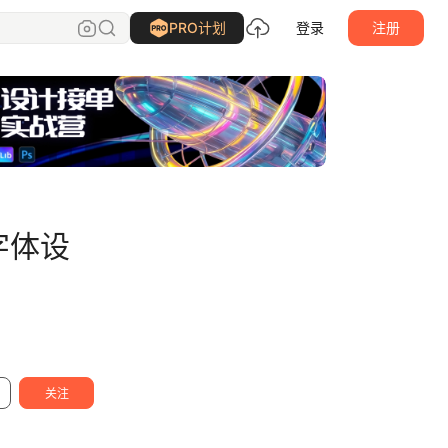
刘兵克
关注
PRO计划
登录
注册
字体设
关注