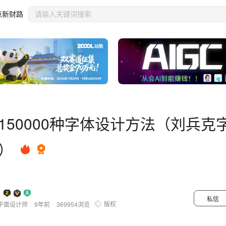
程）
点新财路
150000种字体设计方法（刘兵克
）
私信
版权
平面设计师
/
9年前
/
369954
浏览