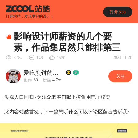
打开App
打开站酷，发现更好的设计！
影响设计师薪资的几个要
素，作品集居然只能排第三
2024.11.28
3.3w
148
1520
爱吃煎饼的玄漓
关注
创作
69
粉丝
4.7w
失踪人口回归~为观众老爷们献上摸鱼用电子榨菜
此内容站酷首发，下一篇想听什么可以评论区留言告诉我~