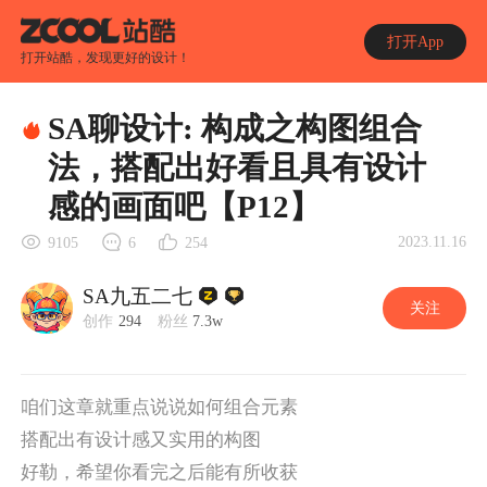
打开App
打开站酷，发现更好的设计！
SA聊设计: 构成之构图组合
法，搭配出好看且具有设计
感的画面吧【P12】
2023.11.16
9105
6
254
SA九五二七
关注
创作
294
粉丝
7.3w
咱们这章就重点说说如何组合元素
搭配出有设计感又实用的构图
好勒，希望你看完之后能有所收获