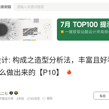
怎么做出来的【P10】
点新财路
设计: 构成之造型分析法，丰富且
么做出来的【P10】
五二七
私信
版权
平面设计师
/
2年前
/
2745
浏览