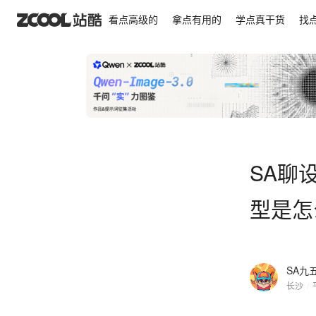
SA聊设计: 构成之造型分析法，丰富且好看的造型是
看点高级的
拿点有用的
学点真干货
找
SA聊
型是怎
SA九
长沙
/