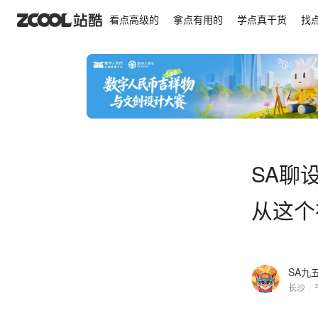
SA聊设计: 构成之造型加减法，想了解如何造型从
看点高级的
拿点有用的
学点真干货
找
SA聊
从这个
SA九
长沙
/