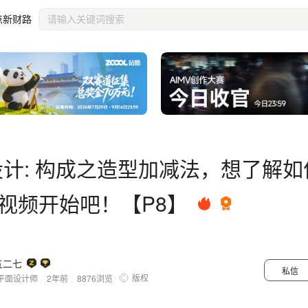
这个视频开始吧！【P8】
点新财路
设计: 构成之造型加减法，想了解
视频开始吧！【P8】
五二七
私信
版权
平面设计师
/
2年前
/
8876
浏览