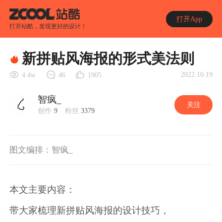
打开App
打开站酷，发现更好的设计！
新拼贴风海报的形式美法则
2022.10.19
4.4w
46
1905
智疯_
关注
创作
9
粉丝
3379
图文编排：智疯_
本文主要内容：
带大家梳理新拼贴风海报的设计技巧，