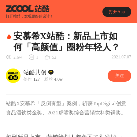
打开App
打开站酷，发现更好的设计！
安慕希X站酷：新品上市如
何「高颜值」圈粉年轻人？
2021.07.07
2.6w
1
52
站酷共创
关注
创作
127
粉丝
4.0w
站酷X安慕希「反倒有型」案例，斩获TopDigital创意
食品酒饮类金奖、2021虎啸奖综合营销饮料类铜奖。