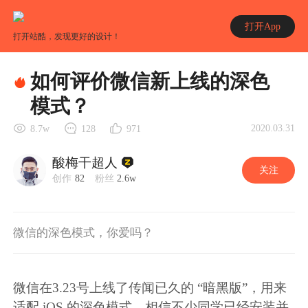
打开App
打开站酷，发现更好的设计！
如何评价微信新上线的深色
模式？
2020.03.31
8.7w
128
971
酸梅干超人
关注
创作
82
粉丝
2.6w
微信的深色模式，你爱吗？
微信在3.23号上线了传闻已久的 “暗黑版”，用来
适配 iOS 的深色模式，相信不少同学已经安装并