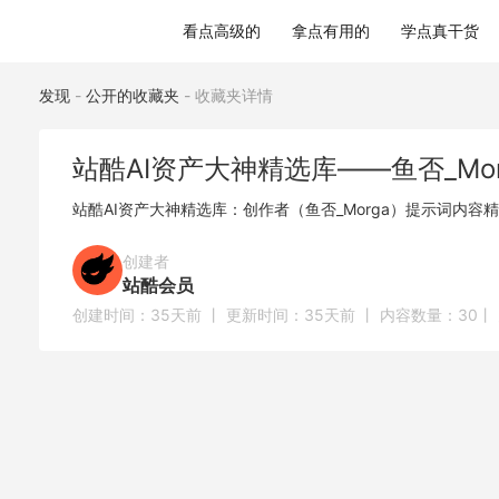
站酷AI资产大神精选库——鱼否_Morga
看点高级的
拿点有用的
学点真干货
发现
-
公开的收藏夹
-
收藏夹详情
站酷AI资产大神精选库——鱼否_Mor
站酷AI资产大神精选库：创作者（鱼否_Morga）提示词内容
创建者
站酷会员
创建时间：
35天前
丨 更新时间：
35天前
丨 内容数量：
30
丨