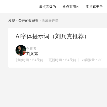
AI字体提示词（刘兵克推荐）
看点高级的
拿点有用的
学点真干货
发现
-
公开的收藏夹
-
收藏夹详情
AI字体提示词（刘兵克推荐）
创建者
刘兵克
创建时间：
54天前
丨 更新时间：
54天前
丨 内容数量：
30
丨