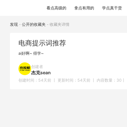
电商提示词推荐
看点高级的
拿点有用的
学点真干货
发现
-
公开的收藏夹
-
收藏夹详情
电商提示词推荐
ai好啊~ 得学~
创建者
杰克sean
创建时间：
54天前
丨 更新时间：
54天前
丨 内容数量：
30
丨