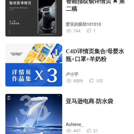
智能指纹锁详情页 ✖ 第
二稿
爱笑的眼睛101010
744
1
C4D详情页集合/母婴水
瓶+口罩+羊奶粉
卢小宇
4899
103
亚马逊电商-防水袋
Achieve_
447
21