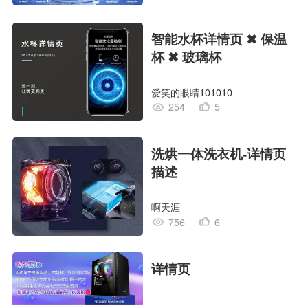
智能水杯详情页 ✖ 保温
杯 ✖ 玻璃杯
爱笑的眼睛101010
254
5
洗烘一体洗衣机-详情页
描述
啊天涯
756
6
详情页