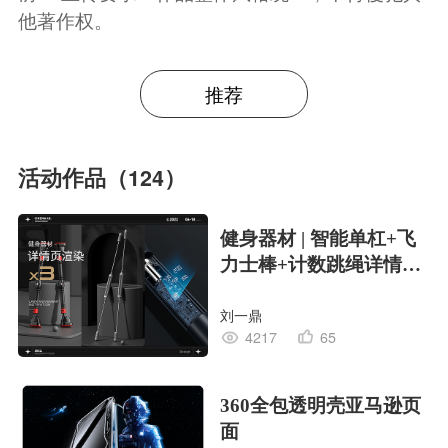
他著作权。
推荐
活动作品（124）
健身器材 | 智能单杠+飞
力士棒+计数跳绳详情渲
染设计
刘一鼎
4217
65
360全包透明壳亚马逊页
面