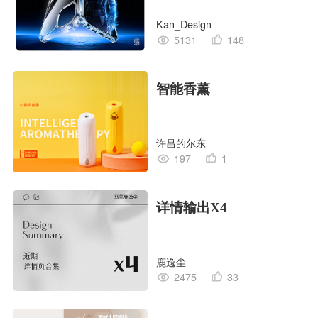
Kan_Design
5131
148
智能香薰
许昌的尔东
197
1
详情输出X4
鹿逸尘
2475
33