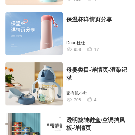
保温杯详情页分享
Duuu杜杜
958
17
母婴类目-详情页-渲染记
录
家有鼠小帅
708
4
透明旋转鞋盒/空调挡风
板-详情页