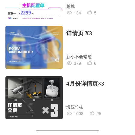
越桃
134
5
详情页 X3
新小不会蜡笔
379
6
4月份详情页×3
海压竹枝
1008
25