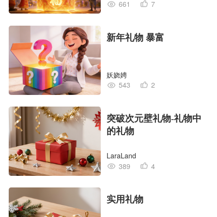
661
7
新年礼物 暴富
妖娆娉
543
2
突破次元壁礼物-礼物中
的礼物
LaraLand
389
4
实用礼物