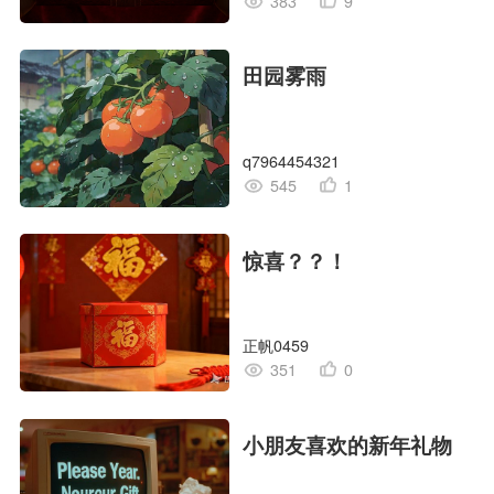
383
9
田园雾雨
q7964454321
545
1
惊喜？？！
正帆0459
351
0
小朋友喜欢的新年礼物