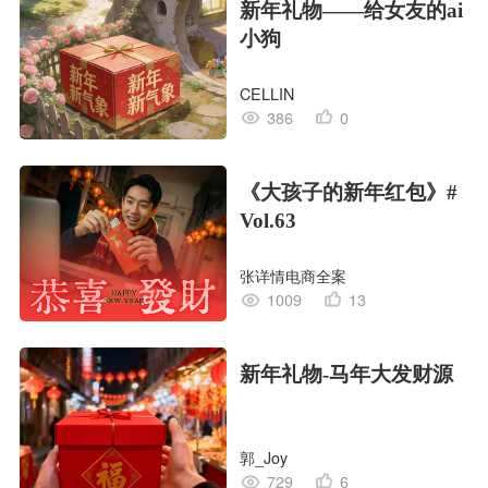
新年礼物——给女友的ai
小狗
CELLIN
386
0
《大孩子的新年红包》#
Vol.63
张详情电商全案
1009
13
新年礼物-马年大发财源
郭_Joy
729
6