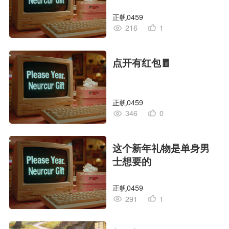
正帆0459
216
1
点开有红包🧧
正帆0459
346
0
这个新年礼物是单身男
士想要的
正帆0459
291
1