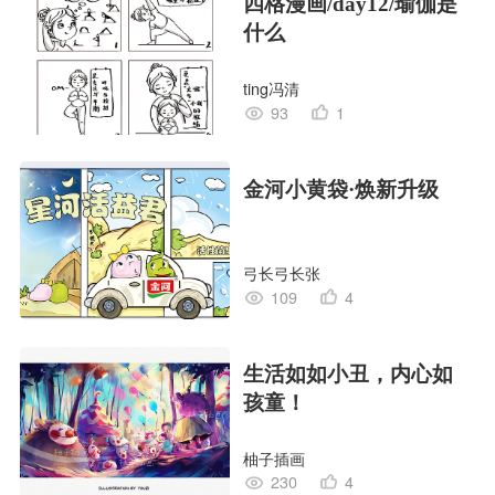
四格漫画/day12/瑜伽是
什么
ting冯清
93
1
金河小黄袋·焕新升级
弓长弓长张
109
4
生活如如小丑，内心如
孩童！
柚子插画
230
4