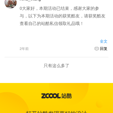
0
大家好，本期活动已结束，感谢大家的参
与，以下为本期活动的获奖酷友，请获奖酷友
查看自己的站酷私信领取礼品哦！
坚持日画奖：
全文
完成10次日画：
回复
2年前
火锅家族
ting冯清
只有这么多了
Holt侯
小了白了_Too
不学习就没饭吃
moke汤总
辣辣柴