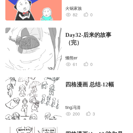
画
火锅家族
82
0
Day32-后来的故事
（完）
懒熊er
61
0
四格漫画 总结-12幅
ting冯清
200
3