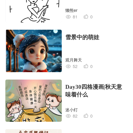
懒熊er
81
0
雪景中的萌娃
观月舞天
52
0
Day30四格漫画|秋天意
味着什么
迷小灯
82
0