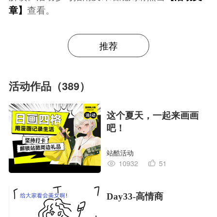
章】
查看。
推荐
活动作品（389）
这个夏天，一起来画画
吧！
站酷活动
10932
51
Day33-高情商