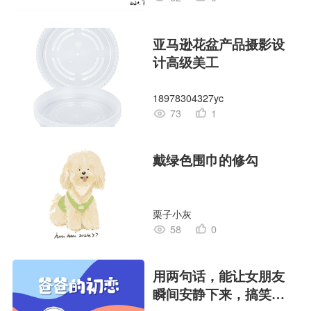
亚马逊花盆产品摄影设
计高级美工
18978304327yc
73
1
戴绿色围巾的修勾
栗子小灰
58
0
用两句话，能让女朋友
瞬间安静下来，搞笑漫