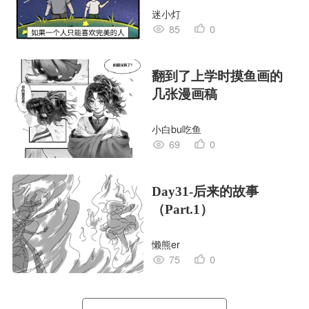
迷小灯
85
0
翻到了上学时摸鱼画的
几张漫画稿
小白bu吃鱼
69
0
Day31-后来的故事
（Part.1）
懒熊er
75
0