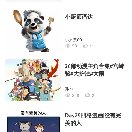
小厨师潘达
小男孩00
90
4
26部动漫主角合集#宫崎
骏#大护法#大雨
孙77
246
2
Day29四格漫画|没有完
美的人