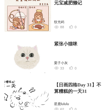
元宝减肥懒记
纹光屿
88
0
紧张小猫咪
栗子小灰
33
0
【日画四格Day 31】不
算糟糕的一天31
星鹿lululu
62
0